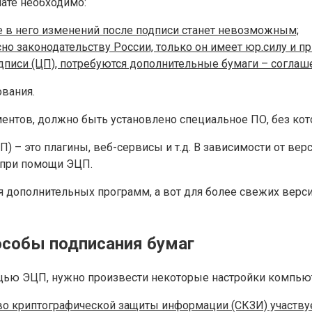
ате необходимо:
е в него изменений после подписи станет невозможным;
о законодательству России, только он имеет юр.силу и пр
си (ЦП), потребуются дополнительные бумаги – соглашен
вания.
ентов, должно быть установлено специальное ПО, без ко
 – это плагины, веб-сервисы и т.д. В зависимости от вер
 при помощи ЭЦП.
ния дополнительных программ, а вот для более свежих вер
особы подписания бумаг
щью ЭЦП, нужно произвести некоторые настройки компьют
тво криптографической защиты информации (СКЗИ) участву