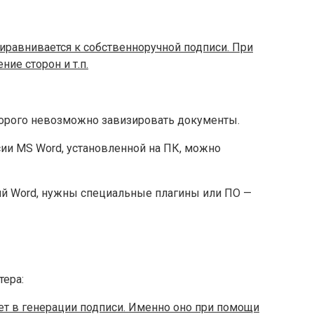
иравнивается к собственноручной подписи. При
ие сторон и т.п.
торого невозможно завизировать документы.
сии MS Word, установленной на ПК, можно
сий Word, нужны специальные плагины или ПО —
ера:
ет в генерации подписи. Именно оно при помощи