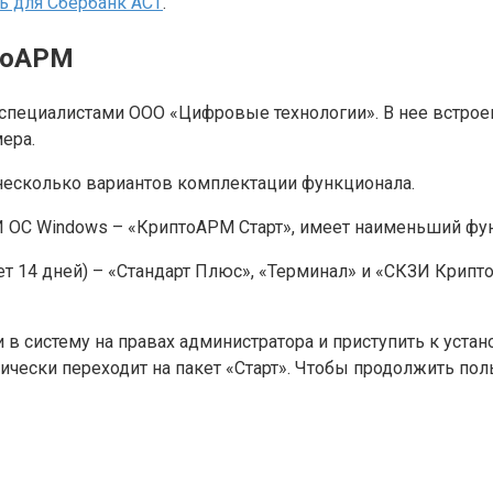
ь для Сбербанк АСТ
.
тоАРМ
 специалистами ООО «Цифровые технологии». В нее встро
ера.
 несколько вариантов комплектации функционала.
 OC Windows – «КриптоАРМ Старт», имеет наименьший фу
т 14 дней) – «Стандарт Плюс», «Терминал» и «СКЗИ Крипт
в систему на правах администратора и приступить к устано
тически переходит на пакет «Старт». Чтобы продолжить п