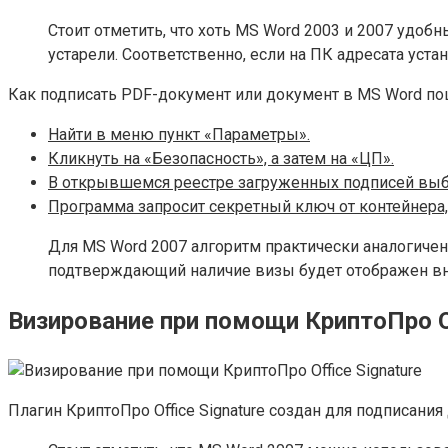
Стоит отметить, что хоть MS Word 2003 и 2007 удоб
устарели. Соответственно, если на ПК адресата уст
Как подписать PDF-документ или документ в MS Word по
Найти в меню пункт «Параметры».
Кликнуть на «Безопасность», а затем на «ЦП».
В открывшемся реестре загруженных подписей выб
Программа запросит секретный ключ от контейнера,
Для MS Word 2007 алгоритм практически аналогичен.
подтверждающий наличие визы будет отображен вн
Визирование при помощи КриптоПро Of
Плагин КриптоПро Office Signature создан для подписани