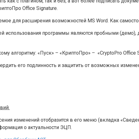
ть как с плагином, так и без, а вот более подписать доку
птоПро Office Signature.
ваемое для расширения возможностей MS Word. Как самостоя
 дней использования программы являются пробными (демо)
му алгоритму: «Пуск» – «КриптоПро» – «CryptoPro Office S
вердить его подлинность и защитить от возможных измене
вий.
ния изменений отобразится в его меню (вкладка «Сведени
нформация о актуальности ЭЦП.