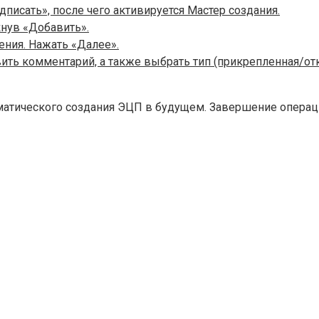
писать», после чего активируется Мастер создания.
нув «Добавить».
ения. Нажать «Далее».
ть комментарий, а также выбрать тип (прикрепленная/отк
атического создания ЭЦП в будущем. Завершение операци