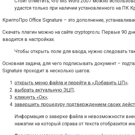
Стоит отметить, что MS Word 2007 можно использова
удастся только при наличии установленного на ПК Кри
КриптоПро Office Signature – это дополнение, устанавли
Скачать плагин можно на сайте cryptopro.ru. Первые 90
вводится в настройках.
Чтобы открыть поле для ввода, нужно следовать тако
Основная задача, для чего подписывать документ – подт
Signature проходит в несколько шагов:
открыть меню файла и перейти в «Добавить ЦП»;
выбрать актуальную ЭЦП;
кликнуть «Ок»;
завершить процедуру подтверждением своих дейст
Информация о заверке файла и невозможности внесе
нажатии на который справа от текста отобразится и