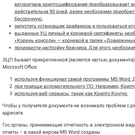
алгоритмов криптошифрования преобразовывает ин
действительна 90 дней, далее необходимо приобрес
бессрочную;
запустить установщик драйверов и пользоваться ег
выданные УЦ личный и корневой сертификаты необхо
«Корень консоли» — корневой в папке «Доверенные»,
произвести настройку браузера. Для этого необходи
ЭЦП бывает прикрепленной (является частью документа) и
Microsoft Office:
используя функционал самой программы MS Word. Д
при помощи вспомогательного ПО. Например, Крип
используя веб-сервисы, такие как Крипто.Контур.
Чтобы у получателя документа не возникало проблем с р
адресата.
Гос.органы, принимающие отчетность в электронном ви
отчеты – в какой версии MS Word созданы.