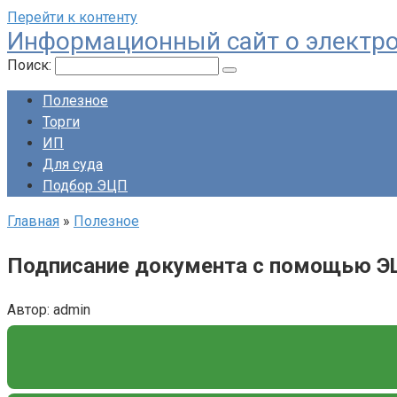
Перейти к контенту
Информационный сайт о электр
Поиск:
Полезное
Торги
ИП
Для суда
Подбор ЭЦП
Главная
»
Полезное
Подписание документа с помощью 
Автор:
admin