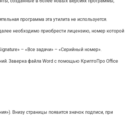
менты, созданные в более новых версиях программы,
тельная программа эта утилита не используется.
, далее необходимо приобрести лицензию, номер которой
ignature» – «Все задачи» – «Серийный номер».
ний. Заверка файла Word с помощью КриптоПро Office
я»). Внизу страницы появится значок подписи, при