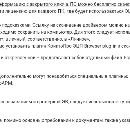
формацию с закрытого ключа. ПО можно бесплатно скача
ти лицензию для каждого ПК, где будет использоваться Э
о подсказками. Ссылку на скачивание драйвером можно най
димо сохранить на компьютер. Для этого следует использо
 а личный, соответственно, в «Личное»;
мо установить плагин КриптоПро ЭЦП Browser plug-in и ска
 открепленной – представляет собой отдельный файл. Есть
ополнительно могут понадобиться специальные плагины;
тоАРМ;
аспознаванием и проверкой ЭВ, следует использовать ту 
де, помимо основных требований к документам, также ук