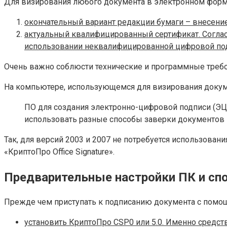
Для визирования любого документа в электронном форм
окончательный вариант редакции бумаги – внесени
актуальный квалифицированный сертификат. Согласн
использовании неквалифицированной цифровой подпи
Очень важно соблюсти технические и программные требо
На компьютере, использующемся для визирования докум
ПО для создания электронно-цифровой подписи (ЭЦП)
использовать разные способы заверки документов
Так, для версий 2003 и 2007 не потребуется использова
«КриптоПро Office Signature».
Предварительные настройки ПК и сп
Прежде чем приступать к подписанию документа с помо
установить КриптоПро CSP0 или 5.0. Именно средс