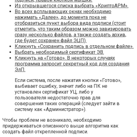
Из открывшегося списка выбрать «КриптоАРМ».
Во всех всплывающих окнах необходимо
нажимать «Далее», до момента пока не
отобразиться пункт выбора вида подписи (стоит
отметить, что таким образом можно завизировать
сразу несколько файлов, а также создать архив,
где будет сохранен файл ЭЦП).
Кликнуть «Сохранить подпись в отдельном файле».
Выбрать необходимый сертификат ЭВ.
Кликнуть на «Готово». В некоторых случаях
программа запросит секретный код для создания
ЭлП.
Если система, после нажатия кнопки «Готово»,
выбивает ошибку, значит либо на ПК не
установлен сертификат УЦ, либо у
пользователя недостаточно прав для
совершения таких операций (следует зайти в
систему как «Администратор»).
Чтобы проблем не возникало, необходимо
придерживаться описанного выше алгоритма как
создать файл открепленной подписи.