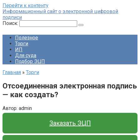
Перейти к контенту
Информационный сайт о электронной цифровой
подписи
Поиск:
Полезное
Торги
ИП
Для суда
Подбор ЭЦП
Главная
»
Торги
Отсоединенная электронная подпись
— как создать?
Автор:
admin
Заказать ЭЦП