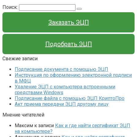
Поиск:
Заказать ЭЦП
Подобрать ЭЦП
Свежие записи
Подписание документа с помощью ЭЦП
Инструкция по оформлению электронной подписи
в МФЦ
Удаление ЭЦП с компьютера встроенными
средствами Windows
Подписание файла с помощью ЭЦП КриптоПро
Акт приема передачи ЭЦП другому лицу
Мнение читателей
Максим
к записи
Как и где найти сертификат ЭЦП
на компьютере?