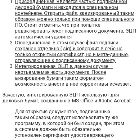
Присоединенная. Является частью подписанной
деловой бумаги и находится в специальном
контейнере. Открыть файл, завизированный таким
образом, можно только при помощи специального
ПО. Стоит отметить, что при попытке
редактировать текст подписанного документа, ЭЦП
автоматически удалится.
Отсоединенная. В этом случае файл подписи
сохранен отдельно (.sig) и содержит в себе не
только открытый сертификат, но и мета-данные,
отправляющие к подписанному документу.
Интегрированная. ЭЦП в данном случае –
неотъемлемая часть документа. После
визирования бумаги таким форматом
возможность внести в нее коррективы исчезает.
Зачастую, интегрированную ЭЦП используют для
деловых бумаг, созданных в MS Office и Adobe Acrobat.
Для открытия документов, подписанных
таким образом, следует использовать ту же
программу, в которой он был создан, при этом
в системе должен быть обязательно
установлен сертификат удостоверяющего